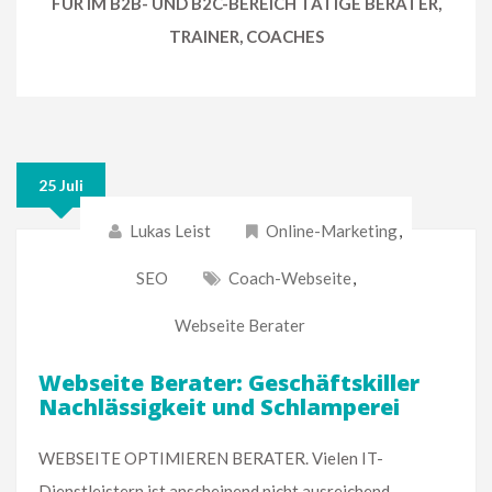
FÜR IM B2B- UND B2C-BEREICH TÄTIGE BERATER,
TRAINER, COACHES
25 Juli
Lukas Leist
Online-Marketing
,
SEO
Coach-Webseite
,
Webseite Berater
Webseite Berater: Geschäftskiller
Nachlässigkeit und Schlamperei
WEBSEITE OPTIMIEREN BERATER. Vielen IT-
Dienstleistern ist anscheinend nicht ausreichend