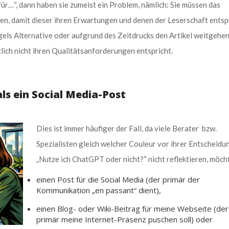
für…“, dann haben sie zumeist ein Problem, nämlich: Sie müssen das
n, damit dieser ihren Erwartungen und denen der Leserschaft entspr
els Alternative oder aufgrund des Zeitdrucks den Artikel weitgehen
ntlich nicht ihren Qualitätsanforderungen entspricht.
 als ein Social Media-Post
Dies ist immer häufiger der Fall, da viele Berater bzw.
Spezialisten gleich welcher Couleur vor ihrer Entscheidu
„Nutze ich ChatGPT oder nicht?“ nicht reflektieren, möcht
einen Post für die Social Media (der primär der
Kommunikation „en passant“ dient),
einen Blog- oder Wiki-Beitrag für meine Webseite (der
primär meine Internet-Präsenz puschen soll) oder