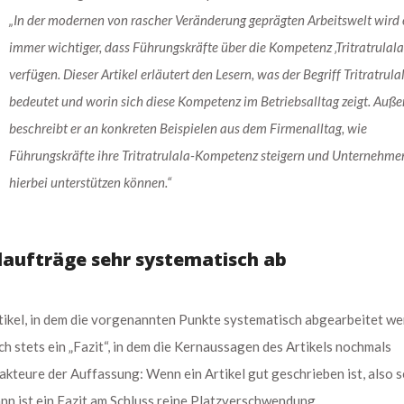
„In der modernen von rascher Veränderung geprägten Arbeitswelt wird 
immer wichtiger, dass Führungskräfte über die Kompetenz ‚Tritratrulala
verfügen. Dieser Artikel erläutert den Lesern, was der Begriff Tritratrula
bedeutet und worin sich diese Kompetenz im Betriebsalltag zeigt. Auß
beschreibt er an konkreten Beispielen aus dem Firmenalltag, wie
Führungskräfte ihre Tritratrulala-Kompetenz steigern und Unternehmen
hierbei unterstützen können.“
laufträge sehr systematisch ab
rtikel, in dem die vorgenannten Punkte systematisch abgearbeitet we
ch stets ein „Fazit“, in dem die Kernaussagen des Artikels nochmals
kteure der Auffassung: Wenn ein Artikel gut geschrieben ist, also s
n ist ein Fazit am Schluss reine Platzverschwendung.