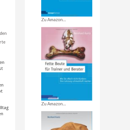
Zu Amazon…
nden
rte
en
st
en
pt
Zu Amazon…
lltag
en