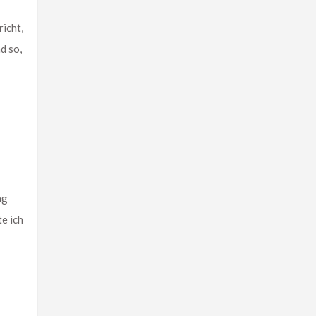
icht,
d so,
ng
e ich