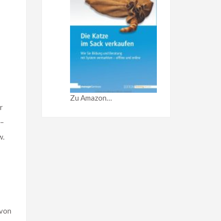
Zu Amazon…
r
 –
w.
 von