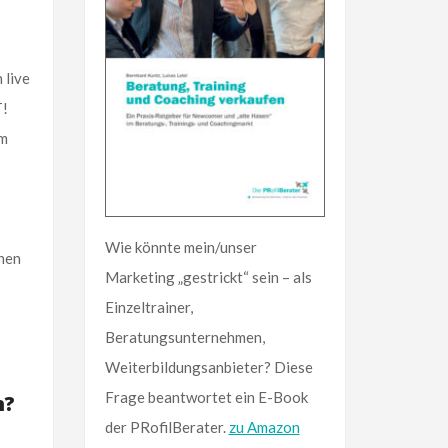
 live
T!
um
Wie könnte mein/unser
nen
Marketing „gestrickt“ sein – als
Einzeltrainer,
Beratungsunternehmen,
Weiterbildungsanbieter? Diese
Frage beantwortet ein E-Book
n?
der PRofilBerater.
zu Amazon