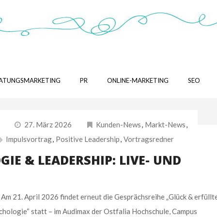
ATUNGSMARKETING
PR
ONLINE-MARKETING
SEO
27. März 2026
Kunden-News
,
Markt-News
,
Impulsvortrag
,
Positive Leadership
,
Vortragsredner
GIE & LEADERSHIP: LIVE- UND
. April 2026 findet erneut die Gesprächsreihe „Glück & erfüllt
chologie“ statt – im Audimax der Ostfalia Hochschule, Campus