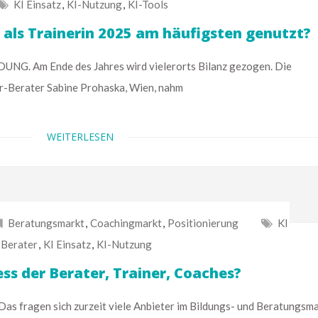
KI Einsatz
,
KI-Nutzung
,
KI-Tools
 als Trainerin 2025 am häufigsten genutzt?
G. Am Ende des Jahres wird vielerorts Bilanz gezogen. Die
r-Berater Sabine Prohaska, Wien, nahm
WEITERLESEN
Beratungsmarkt
,
Coachingmarkt
,
Positionierung
KI
Berater
,
KI Einsatz
,
KI-Nutzung
ess der Berater, Trainer, Coaches?
fragen sich zurzeit viele Anbieter im Bildungs- und Beratungsma