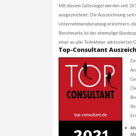
Mit diesem Gütesiegel werden seit 20
ausgezeichnet. Die Auszeichnung soll 
Unternehmensberatung erleichtern, die
Benchmarks ist der ehemalige Bundespr
einer an alle Teilnehmer adressierten
Top-Consultant Auszeic
Ei
An
Ge
Di
Bo
Re
Er
Al
Ma