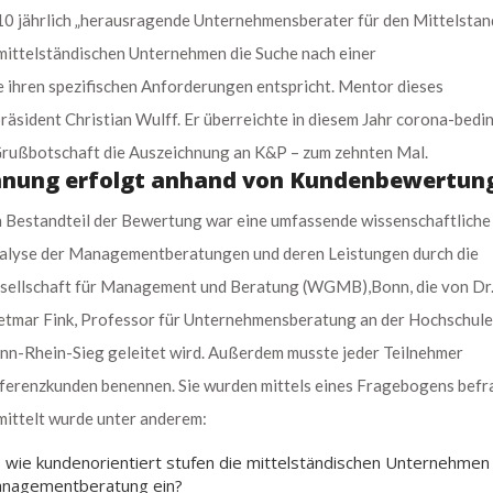
10 jährlich „herausragende Unternehmensberater für den Mittelstan
mittelständischen Unternehmen die Suche nach einer
 ihren spezifischen Anforderungen entspricht. Mentor dieses
äsident Christian Wulff. Er überreichte in diesem Jahr corona-bedin
 Grußbotschaft die Auszeichnung an K&P – zum zehnten Mal.
hnung erfolgt anhand von Kundenbewertun
n Bestandteil der Bewertung war eine umfassende wissenschaftliche
alyse der Managementberatungen und deren Leistungen durch die
sellschaft für Management und Beratung (WGMB),Bonn, die von Dr
etmar Fink, Professor für Unternehmensberatung an der Hochschule
nn-Rhein-Sieg geleitet wird. Außerdem musste jeder Teilnehmer
ferenzkunden benennen. Sie wurden mittels eines Fragebogens befr
mittelt wurde unter anderem:
s wie kundenorientiert stufen die mittelständischen Unternehmen
nagementberatung ein?