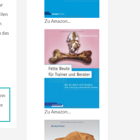
ur
llen
Zu Amazon…
n
n das
ann
ie
Zu Amazon…