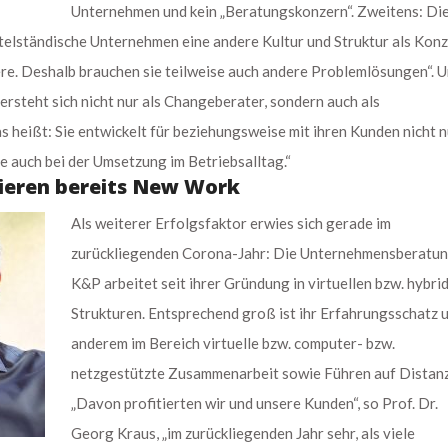
Unternehmen und kein „Beratungskonzern“. Zweitens: Di
elständische Unternehmen eine andere Kultur und Struktur als Kon
ere. Deshalb brauchen sie teilweise auch andere Problemlösungen“. 
rsteht sich nicht nur als Changeberater, sondern auch als
 heißt: Sie entwickelt für beziehungsweise mit ihren Kunden nicht n
e auch bei der Umsetzung im Betriebsalltag.“
ieren bereits New Work
Als weiterer Erfolgsfaktor erwies sich gerade im
zurückliegenden Corona-Jahr: Die Unternehmensberatu
K&P arbeitet seit ihrer Gründung in virtuellen bzw. hybri
Strukturen. Entsprechend groß ist ihr Erfahrungsschatz 
anderem im Bereich virtuelle bzw. computer- bzw.
netzgestützte Zusammenarbeit sowie Führen auf Distanz
„Davon profitierten wir und unsere Kunden“, so Prof. Dr.
Georg Kraus, „im zurückliegenden Jahr sehr, als viele