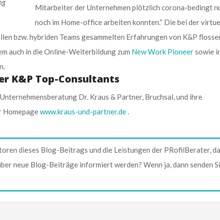
ng
Mitarbeiter der Unternehmen plötzlich corona-bedingt n
noch im Home-office arbeiten konnten.“ Die bei der virtue
ellen bzw. hybriden Teams gesammelten Erfahrungen von K&P flosse
rem auch in die Online-Weiterbildung zum
New Work Pioneer
sowie i
n.
der K&P Top-Consultants
Unternehmensberatung Dr. Kraus & Partner, Bruchsal, und ihre
der Homepage
www.kraus-und-partner.de
.
toren dieses Blog-Beitrags und die Leistungen der PRofilBerater, d
 über neue Blog-Beiträge informiert werden? Wenn ja, dann senden S