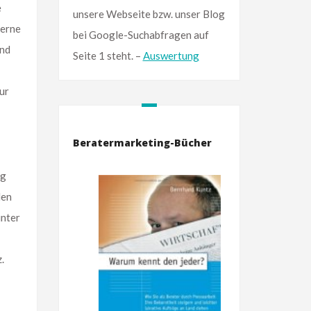
e
unsere Webseite bzw. unser Blog
zerne
bei Google-Suchabfragen auf
Und
Seite 1 steht. –
Auswertung
ur
Beratermarketing-Bücher
ng
den
unter
.