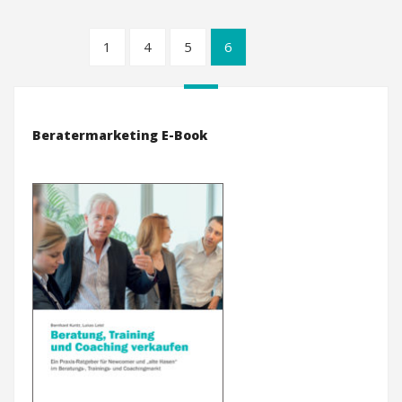
1
4
5
6
Beratermarketing E-Book