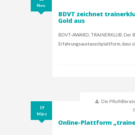
Nov.
BDVT zeichnet trainerkl
Gold aus
BDVT-AWARD, TRAINERKLUB. Der Beru
Erfahrungsaustauschplattform, dass sie
Die PRofilBerat
19
T
März
Online-Plattform „train