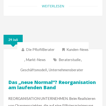
WEITERLESEN
29 Juli
Die PRofilBerater
Kunden-News
,
Markt-News
Beraterstudie
,
Geschäftsmodell
,
Unternehmensberater
Das „neue Normal“? Reorganisation
am laufenden Band
REORGANISATION UNTERNEHMEN. Beim Realisieren
von Changeprojekten, die auf eine Effizienzsteigerung