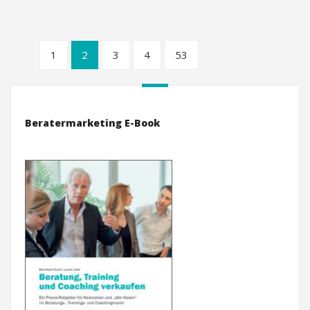
1
2
3
4
53
Beratermarketing E-Book